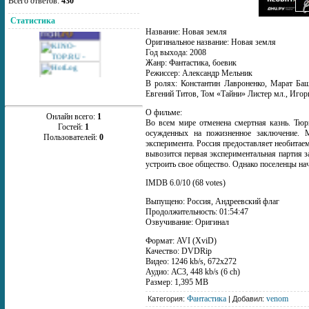
Всего ответов:
430
Статистика
Название: Новая земля
Оригинальное название: Новая земля
Год выхода: 2008
Жанр: Фантастика, боевик
Режиссер: Александр Мельник
В ролях: Константин Лавроненко, Марат Баш
Евгений Титов, Том «Тайни» Листер мл., Иго
О фильме:
Онлайн всего:
1
Во всем мире отменена смертная казнь. Тюр
Гостей:
1
осужденных на пожизненное заключение. 
Пользователей:
0
эксперимента. Россия предоставляет необитаем
вывозится первая экспериментальная партия 
устроить свое общество. Однако поселенцы на
IMDB 6.0/10 (68 votes)
Выпущено: Россия, Андреевский флаг
Продолжительность: 01:54:47
Озвучивание: Оригинал
Формат: AVI (XviD)
Качество: DVDRip
Видео: 1246 kb/s, 672x272
Аудио: АС3, 448 kb/s (6 ch)
Размер: 1,395 MB
Фантастика
venom
Категория:
| Добавил: