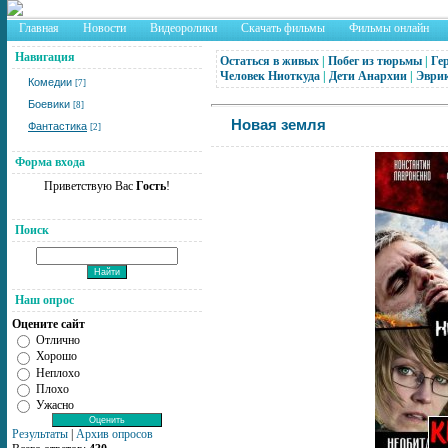
Главная
Новости
Видеоролики
Скачать фильмы
Фильмы онлайн
Навигация
Остаться в живых
|
Побег из тюрьмы
|
Ге
Человек Ниоткуда
|
Дети Анархии
|
Эври
Комедии
[7]
Боевики
[8]
Новая земля
Фантастика
[2]
Форма входа
Приветствую Вас
Гость
!
Поиск
Наш опрос
Оцените сайт
Отлично
Хорошо
Неплохо
Плохо
Ужасно
Результаты
|
Архив опросов