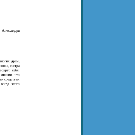
, Александра
многих драм,
инока, сестра
вокруг себя.
 мнении, что
по средствам
 когда этого