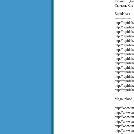
Размер: 1,4
Скачать Как 
Rapidshare
--------------
http://rapids
http://rapids
http://rapids
http://rapids
http://rapids
http://rapids
http://rapids
http://rapids
http://rapids
http://rapids
http://rapids
http://rapids
http://rapids
http://rapids
http://rapids
http://rapids
---------------
Megaupload
---------------
http://www
http://www
http://www
http://www.
http://www
http://www