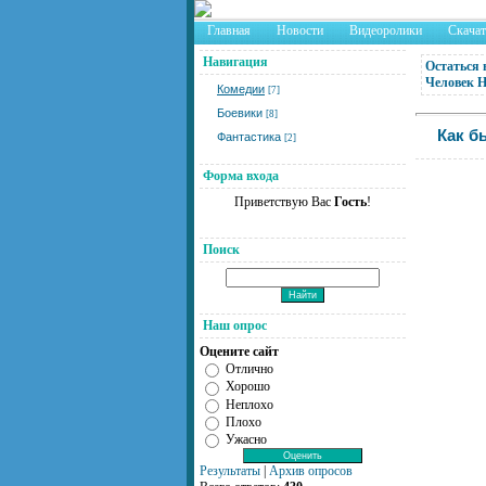
Главная
Новости
Видеоролики
Скача
Навигация
Остаться 
Человек 
Комедии
[7]
Боевики
[8]
Как б
Фантастика
[2]
Форма входа
Приветствую Вас
Гость
!
Поиск
Наш опрос
Оцените сайт
Отлично
Хорошо
Неплохо
Плохо
Ужасно
Результаты
|
Архив опросов