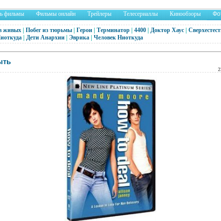
ть фильмы
Фильмы онлайн
Трейлеры
Телесериаллы
Кинообзоры
Фо
в живых
|
Побег из тюрьмы
|
Герои
|
Терминатор
|
4400
|
Доктор Хаус
|
Сверхестест
Ниоткуда
|
Дети Анархии
|
Эврика
|
Человек Ниоткуда
ыть
2