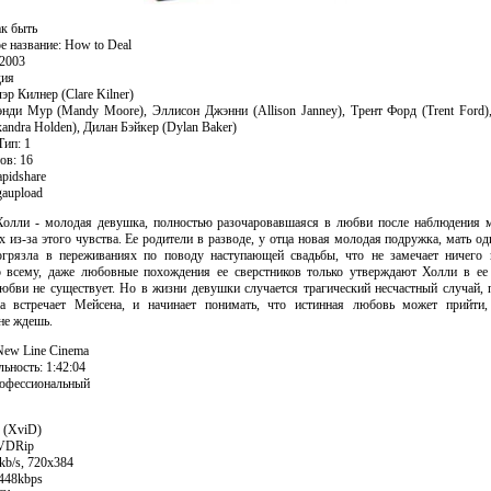
ак быть
е название: How to Deal
 2003
дия
эр Килнер (Clare Kilner)
нди Мур (Mandy Moore), Эллисон Джэнни (Allison Janney), Трент Форд (Trent Ford)
andra Holden), Дилан Бэйкер (Dylan Baker)
Тип: 1
ов: 16
apidshare
gaupload
олли - молодая девушка, полностью разочаровавшаяся в любви после наблюдения 
из-за этого чувства. Ее родители в разводе, у отца новая молодая подружка, мать од
огрязла в переживаниях по поводу наступающей свадьбы, что не замечает ничего 
 всему, даже любовные похождения ее сверстников только утверждают Холли в ее
юбви не существует. Но в жизни девушки случается трагический несчастный случай, 
а встречает Мейсена, и начинает понимать, что истинная любовь может прийти,
не ждешь.
ew Line Cinema
ьность: 1:42:04
офессиональный
 (XviD)
DVDRip
kb/s, 720x384
 448kbps