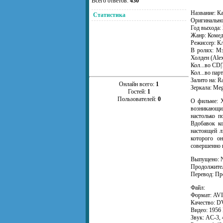
Всего ответов:
430
Название: К
Статистика
Оригинально
Год выхода:
Жанр: Коме
Режиссер: Кл
В ролях: Мэ
Холден (Alex
Кол...во CD|
Кол...во парт
Залито на: R
Онлайн всего:
1
Зеркала: Me
Гостей:
1
Пользователей:
0
О фильме: Х
возникающих 
настолько п
Вдобавок ко
настоящей л
которого он
совершенно 
Выпущено: N
Продолжител
Перевод: Пр
Файл:
Формат: AVI
Качество: 
Видео: 1956 
Звук: AC-3,