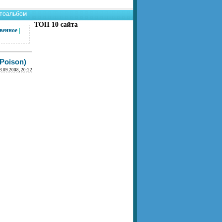
тоальбом
ТОП 10 сайта
венное
|
Poison)
3.09.2008, 20:22