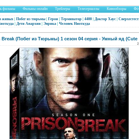
ть фильмы
Фильмы онлайн
Трейлеры
Телесериаллы
Кинообзоры
Фо
в живых
|
Побег из тюрьмы
|
Герои
|
Терминатор
|
4400
|
Доктор Хаус
|
Сверхестест
Ниоткуда
|
Дети Анархии
|
Эврика
|
Человек Ниоткуда
n Break (Побег из Тюрьмы) 1 сезон 04 серия - Умный яд (Cute 
2