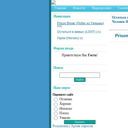
Главная
Новости
Видеоролики
Скача
Навигация
Остаться 
Человек 
Prison Break (Побег из Тюрьмы)
[44]
Остаться в живых (LOST)
[25]
Priso
Герои (Heroes)
[0]
Форма входа
Приветствую Вас
Гость
!
Поиск
Наш опрос
Оцените сайт
Отлично
Хорошо
Неплохо
Плохо
Ужасно
Результаты
|
Архив опросов