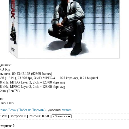
 данные:
VD-Rip
ность: 00:43:42.163 (62869 frames)
36 (1.81:1), 23.976 fps, XviD MPEG-4 ~1025 kbps avg, 0.21 bit/pixel
8 kHz, MPEG Layer 3, 2 ch, ~128.00 kbps avg
8 kHz, MPEG Layer 3, 2 ch, ~128.00 kbps avg
бляж (RenTV)
ию:
e.ru/71316/
Prison Break (Побег из Тюрьмы)
venom
| Добавил:
в:
269
| Загрузок:
0
| Рейтинг:
0.0
/
0
|
нтариев:
0