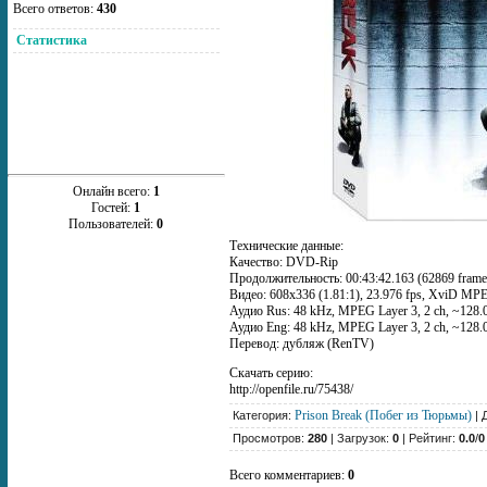
Всего ответов:
430
Статистика
Онлайн всего:
1
Гостей:
1
Пользователей:
0
Технические данные:
Качество: DVD-Rip
Продолжительность: 00:43:42.163 (62869 frame
Видео: 608x336 (1.81:1), 23.976 fps, XviD MPEG
Аудио Rus: 48 kHz, MPEG Layer 3, 2 ch, ~128.
Аудио Eng: 48 kHz, MPEG Layer 3, 2 ch, ~128.
Перевод: дубляж (RenTV)
Скачать серию:
http://openfile.ru/75438/
Prison Break (Побег из Тюрьмы)
Категория:
| 
Просмотров:
280
| Загрузок:
0
| Рейтинг:
0.0
/
0
Всего комментариев:
0