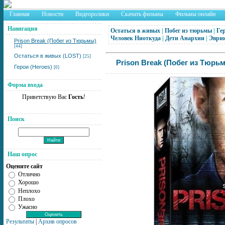
Главная
Новости
Видеоролики
Скачать фильмы
Фильмы онлайн
Навигация
Остаться в живых
|
Побег из тюрьмы
|
Ге
Человек Ниоткуда
|
Дети Анархии
|
Эври
Prison Break (Побег из Тюрьмы)
[44]
Остаться в живых (LOST)
[25]
Prison Break (Побег из Тюрьм
Герои (Heroes)
[0]
Форма входа
Приветствую Вас
Гость
!
Поиск
Наш опрос
Оцените сайт
Отлично
Хорошо
Неплохо
Плохо
Ужасно
Результаты
|
Архив опросов