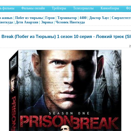
ть фильмы
Фильмы онлайн
Трейлеры
Телесериаллы
Кинообзоры
Фо
в живых
|
Побег из тюрьмы
|
Герои
|
Терминатор
|
4400
|
Доктор Хаус
|
Сверхестест
Ниоткуда
|
Дети Анархии
|
Эврика
|
Человек Ниоткуда
 Break (Побег из Тюрьмы) 1 сезон 10 серия - Ловкий трюк (Sle
2