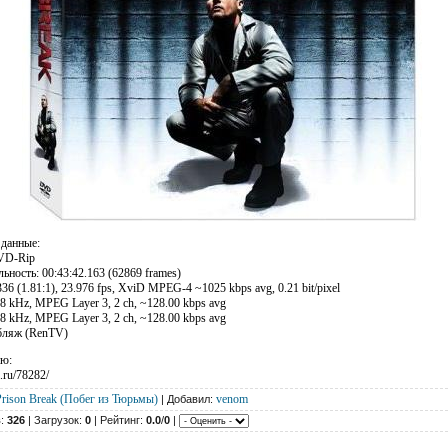
 данные:
VD-Rip
ность: 00:43:42.163 (62869 frames)
36 (1.81:1), 23.976 fps, XviD MPEG-4 ~1025 kbps avg, 0.21 bit/pixel
8 kHz, MPEG Layer 3, 2 ch, ~128.00 kbps avg
8 kHz, MPEG Layer 3, 2 ch, ~128.00 kbps avg
бляж (RenTV)
ию:
e.ru/78282/
Prison Break (Побег из Тюрьмы)
venom
| Добавил:
в:
326
| Загрузок:
0
| Рейтинг:
0.0
/
0
|