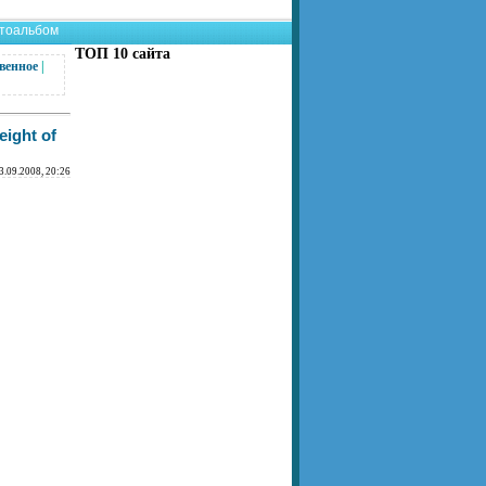
тоальбом
ТОП 10 сайта
венное
|
ight of
3.09.2008, 20:26