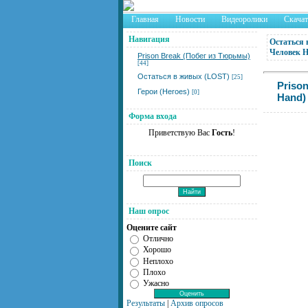
Главная
Новости
Видеоролики
Скача
Навигация
Остаться 
Человек 
Prison Break (Побег из Тюрьмы)
[44]
Остаться в живых (LOST)
[25]
Prison
Герои (Heroes)
[0]
Hand)
Форма входа
Приветствую Вас
Гость
!
Поиск
Наш опрос
Оцените сайт
Отлично
Хорошо
Неплохо
Плохо
Ужасно
Результаты
|
Архив опросов