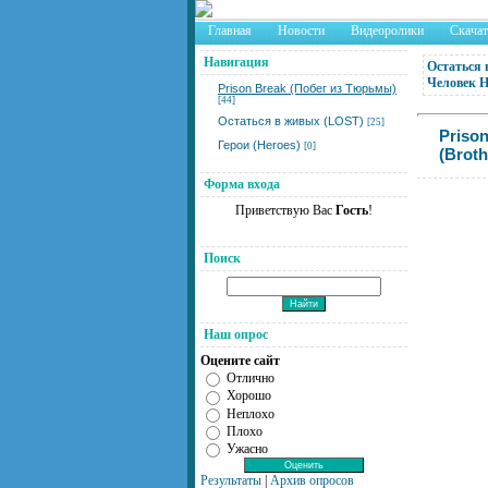
Главная
Новости
Видеоролики
Скача
Навигация
Остаться 
Человек 
Prison Break (Побег из Тюрьмы)
[44]
Остаться в живых (LOST)
[25]
Priso
Герои (Heroes)
[0]
(Broth
Форма входа
Приветствую Вас
Гость
!
Поиск
Наш опрос
Оцените сайт
Отлично
Хорошо
Неплохо
Плохо
Ужасно
Результаты
|
Архив опросов