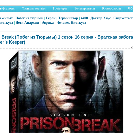
ть фильмы
Фильмы онлайн
Трейлеры
Телесериаллы
Кинообзоры
Фо
в живых
|
Побег из тюрьмы
|
Герои
|
Терминатор
|
4400
|
Доктор Хаус
|
Сверхестест
Ниоткуда
|
Дети Анархии
|
Эврика
|
Человек Ниоткуда
n Break (Побег из Тюрьмы) 1 сезон 16 серия - Братская забота
er’s Keeper)
2