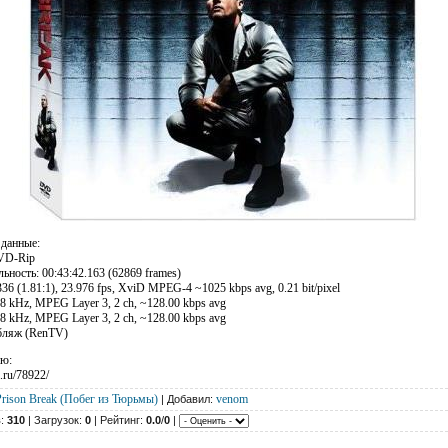
 данные:
VD-Rip
ность: 00:43:42.163 (62869 frames)
36 (1.81:1), 23.976 fps, XviD MPEG-4 ~1025 kbps avg, 0.21 bit/pixel
8 kHz, MPEG Layer 3, 2 ch, ~128.00 kbps avg
8 kHz, MPEG Layer 3, 2 ch, ~128.00 kbps avg
бляж (RenTV)
ию:
e.ru/78922/
Prison Break (Побег из Тюрьмы)
venom
| Добавил:
в:
310
| Загрузок:
0
| Рейтинг:
0.0
/
0
|