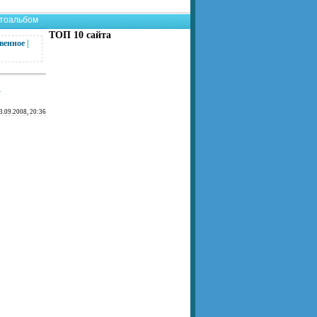
тоальбом
ТОП 10 сайта
венное
|
3.09.2008, 20:36