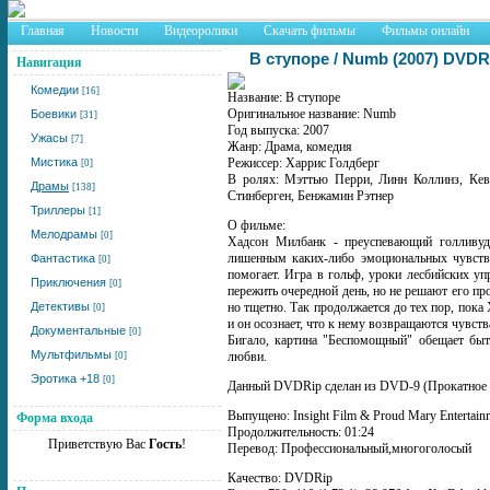
Главная
Новости
Видеоролики
Скачать фильмы
Фильмы онлайн
В ступоре / Numb (2007) DVDR
Навигация
Комедии
[16]
Название: В ступоре
Оригинальное название: Numb
Боевики
[31]
Год выпуска: 2007
Ужасы
[7]
Жанр: Драма, комедия
Мистика
Режиссер: Харрис Голдберг
[0]
В ролях: Мэттью Перри, Линн Коллинз, Кев
Драмы
[138]
Стинберген, Бенжамин Рэтнер
Триллеры
[1]
О фильме:
Мелодрамы
[0]
Хадсон Милбанк - преуспевающий голливуд
лишенным каких-либо эмоциональных чувств.
Фантастика
[0]
помогает. Игра в гольф, уроки лесбийских у
Приключения
[0]
пережить очередной день, но не решают его про
Детективы
но тщетно. Так продолжается до тех пор, пока 
[0]
и он осознает, что к нему возвращаются чувст
Документальные
[0]
Бигало, картина "Беспомощный" обещает быт
Мультфильмы
любви.
[0]
Эротика +18
[0]
Данный DVDRip сделан из DVD-9 (Прокатное у
Выпущено: Insight Film & Proud Mary Entertain
Форма входа
Продолжительность: 01:24
Приветствую Вас
Гость
!
Перевод: Профессиональный,многоголосый
Качество: DVDRip