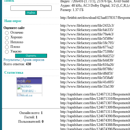
Поиск
Видео: 720x416 (1.73:1), 23.976 fps, XviD build 
Aудио: 48 kHz, AC3 Dolby Digital, 3/2 (L,C,R,l,
Размер: 1.37 ГБ
http://letitbit.net/download/423aa8378317/Bespomo
Наш опрос
http://www.filefactory.com/file/2432c3/
Оцените сайт
http://www.filefactory.com/file/fab335/
Отлично
http://www.filefactory.com/file/79a4e3/
Хорошо
http://www.filefactory.com/file/5f589e/
Неплохо
http://www.filefactory.com/file/18c795/
Плохо
http://www.filefactory.com/file/677ea2/
Ужасно
http://www.filefactory.com/file/7539fb/
http://www.filefactory.com/file/8dd252/
Результаты
|
Архив опросов
http://www.filefactory.com/file/feb839/
Всего ответов:
430
http://www.filefactory.com/file/616a26/
http://www.filefactory.com/file/0f788c/
Статистика
http://www.filefactory.com/file/d8df5f/
http://www.filefactory.com/file/5f58a8/
http://www.filefactory.com/file/41e695/
http://www.filefactory.com/file/33a130/
http://rapidshare.com/files/124671312/Bespomotsh
http://rapidshare.com/files/124671310/Bespomotsh
http://rapidshare.com/files/124671307/Bespomotsh
http://rapidshare.com/files/124671309/Bespomotsh
http://rapidshare.com/files/124671311/Bespomotsh
Онлайн всего:
1
http://rapidshare.com/files/124674390/Bespomotsh
Гостей:
1
http://rapidshare.com/files/124674391/Bespomotsh
Пользователей:
0
http://rapidshare.com/files/124674388/Bespomotsh
http://rapidshare.com/files/124674396/Bespomotsh