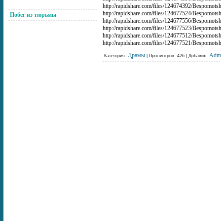
http://rapidshare.com/files/124674392/Bespomotsh
http://rapidshare.com/files/124677524/Bespomotsh
Побег из тюрьмы
http://rapidshare.com/files/124677556/Bespomotsh
http://rapidshare.com/files/124677523/Bespomotsh
http://rapidshare.com/files/124677512/Bespomotsh
http://rapidshare.com/files/124677521/Bespomotsh
Драмы
Adm
Категория:
| Просмотров: 426 | Добавил: