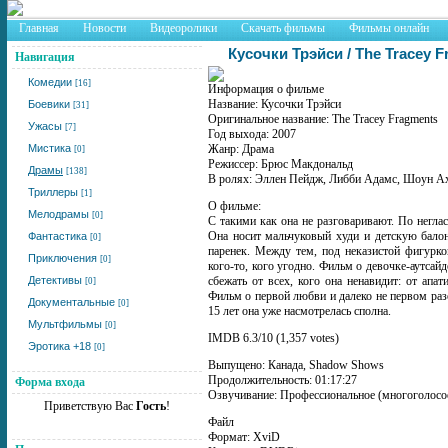
Главная
Новости
Видеоролики
Скачать фильмы
Фильмы онлайн
Кусочки Трэйси / The Tracey 
Навигация
Комедии
[16]
Информация о фильме
Название: Кусочки Трэйси
Боевики
[31]
Оригинальное название: The Tracey Fragments
Ужасы
[7]
Год выхода: 2007
Мистика
Жанр: Драма
[0]
Режиссер: Брюс Макдональд
Драмы
[138]
В ролях: Эллен Пейдж, Либби Адамс, Шоун Ах
Триллеры
[1]
О фильме:
Мелодрамы
[0]
С такими как она не разговаривают. По негла
Она носит мальчуковый худи и детскую балон
Фантастика
[0]
паренек. Между тем, под неказистой фигурк
Приключения
[0]
кого-то, кого угодно. Фильм о девочке-аутсай
Детективы
сбежать от всех, кого она ненавидит: от апа
[0]
Фильм о первой любви и далеко не первом раз
Документальные
[0]
15 лет она уже насмотрелась сполна.
Мультфильмы
[0]
IMDB 6.3/10 (1,357 votes)
Эротика +18
[0]
Выпущено: Канада, Shadow Shows
Продолжительность: 01:17:27
Форма входа
Озвучивание: Профессиональное (многоголосое
Приветствую Вас
Гость
!
Файл
Формат: XviD