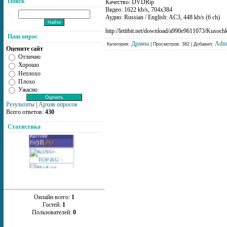
Поиск
Качество: DVDRip
Видео: 1622 kb/s, 704x384
Аудио: Russian / English: AC3, 448 kb/s (6 ch)
http://letitbit.net/download/a990e9611073/Kusoc
Наш опрос
Драмы
Adm
Категория:
| Просмотров: 382 | Добавил:
Оцените сайт
Отлично
Хорошо
Неплохо
Плохо
Ужасно
Результаты
|
Архив опросов
Всего ответов:
430
Статистика
Онлайн всего:
1
Гостей:
1
Пользователей:
0