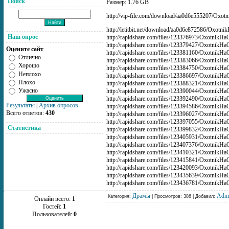
Поиск
Размер: 1.76 GB
http://vip-file.com/download/aa0d6e555207/Oxotn
http://letitbit.net/download/aa0d6e872586/Oxotni
Наш опрос
http://rapidshare.com/files/123376973/OxotnikHaO
http://rapidshare.com/files/123379427/OxotnikHaO
Оцените сайт
http://rapidshare.com/files/123381160/OxotnikHaO
Отлично
http://rapidshare.com/files/123383066/OxotnikHaO
Хорошо
http://rapidshare.com/files/123384750/OxotnikHaO
Неплохо
http://rapidshare.com/files/123386697/OxotnikHaO
Плохо
http://rapidshare.com/files/123388321/OxotnikHaO
Ужасно
http://rapidshare.com/files/123390044/OxotnikHaO
http://rapidshare.com/files/123392490/OxotnikHaO
Результаты
|
Архив опросов
http://rapidshare.com/files/123394586/OxotnikHaO
Всего ответов:
430
http://rapidshare.com/files/123396027/OxotnikHaO
http://rapidshare.com/files/123397055/OxotnikHaO
Статистика
http://rapidshare.com/files/123399832/OxotnikHaO
http://rapidshare.com/files/123405931/OxotnikHaO
http://rapidshare.com/files/123407376/OxotnikHaO
http://rapidshare.com/files/123410321/OxotnikHaO
http://rapidshare.com/files/123415841/OxotnikHaO
http://rapidshare.com/files/123420093/OxotnikHaO
http://rapidshare.com/files/123435639/OxotnikHaO
http://rapidshare.com/files/123436781/OxotnikHaO
Драмы
Adm
Категория:
| Просмотров: 386 | Добавил:
Онлайн всего:
1
Гостей:
1
Пользователей:
0