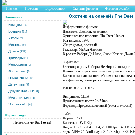
Главная
Новости
Видеоролики
Скачать фильмы
Фильмы онлайн
Охотник на оленей / The Deer
Навигация
Комедии
[16]
Информация о фильме
Название: Охотник на оленей
Боевики
[31]
Оригинальное название: The Deer Hunter
Ужасы
[7]
Год выхода: 1978
Мистика
Жанр: драма, военный
[0]
Режиссер: Майкл Чимино
Драмы
[138]
В ролях: Роберт Де Ниро, Джон Казале, Джон
Триллеры
[1]
О фильме:
Мелодрамы
[0]
Блестящая роль Роберта Де Ниро. 5 оскаров.
Фильм о четырех американцах русского прои
Фантастика
[0]
Картина наполнена волшебным очарованием, п
Приключения
[0]
тех фильмов, о которых единодушно говорят 
Детективы
[0]
IMDB: 8.20 (61 314)
Документальные
[0]
Выпущено: США
Мультфильмы
[0]
Продолжительность: 2h 55mn
Эротика +18
[0]
Перевод: Профессиональный (многоголосый)
Файл:
Форма входа
Формат: AVI
Приветствую Вас
Гость
!
Качество: DVDRip
Видео: DivX 5 704 x 304, 25.000 fps, 1431 Kbps
Звук: MPEG-1 Audio layer 3, 128 Kbps, 48.0 K