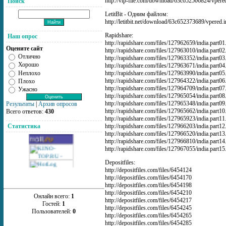
http://vip-file.com/download/63c652506824/vpered.
Поиск
LetitBit - Одним файлом:
http://letitbit.net/download/63c652373689/vpered.i
Rapidshare:
Наш опрос
http://rapidshare.com/files/127962659/india.part01.
Оцените сайт
http://rapidshare.com/files/127963010/india.part02.
Отлично
http://rapidshare.com/files/127963352/india.part03.
Хорошо
http://rapidshare.com/files/127963671/india.part04.
Неплохо
http://rapidshare.com/files/127963990/india.part05.
http://rapidshare.com/files/127964322/india.part06.
Плохо
http://rapidshare.com/files/127964709/india.part07.
Ужасно
http://rapidshare.com/files/127965054/india.part08.
http://rapidshare.com/files/127965348/india.part09.
Результаты
|
Архив опросов
http://rapidshare.com/files/127965662/india.part10.
Всего ответов:
430
http://rapidshare.com/files/127965923/india.part11.
http://rapidshare.com/files/127966203/india.part12.
Статистика
http://rapidshare.com/files/127966520/india.part13.
http://rapidshare.com/files/127966810/india.part14.
http://rapidshare.com/files/127967055/india.part15.
Depositfiles:
http://depositfiles.com/files/6454124
http://depositfiles.com/files/6454170
http://depositfiles.com/files/6454198
http://depositfiles.com/files/6454210
Онлайн всего:
1
http://depositfiles.com/files/6454217
Гостей:
1
http://depositfiles.com/files/6454245
Пользователей:
0
http://depositfiles.com/files/6454265
http://depositfiles.com/files/6454285