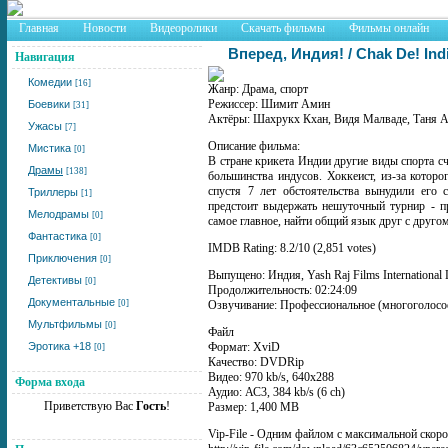
Главная
Новости
Видеоролики
Скачать фильмы
Фильмы онлайн
Вперед, Индия! / Chak De! Ind
Навигация
Комедии
[16]
Жанр: Драма, спорт
Режиссер: Шимит Амин
Боевики
[31]
Актёры: Шахрукх Кхан, Видя Малваде, Таня А
Ужасы
[7]
Описание фильма:
Мистика
[0]
В стране крикета Индии другие виды спорта с
Драмы
[138]
большинства индусов. Хоккеист, из-за котор
спустя 7 лет обстоятельства вынудили его
Триллеры
[1]
предстоит выдержать нешуточный турнир - 
Мелодрамы
[0]
самое главное, найти общий язык друг с другом
Фантастика
[0]
IMDB Rating: 8.2/10 (2,851 votes)
Приключения
[0]
Выпущено: Индия, Yash Raj Films International 
Детективы
[0]
Продолжительность: 02:24:09
Документальные
[0]
Озвучивание: Профессиональное (многоголосо
Мультфильмы
[0]
Файл
Эротика +18
Формат: XviD
[0]
Качество: DVDRip
Видео: 970 kb/s, 640x288
Форма входа
Аудио: АС3, 384 kb/s (6 ch)
Приветствую Вас
Гость
!
Размер: 1,400 MB
Vip-File - Одним файлом с максимальной скоро