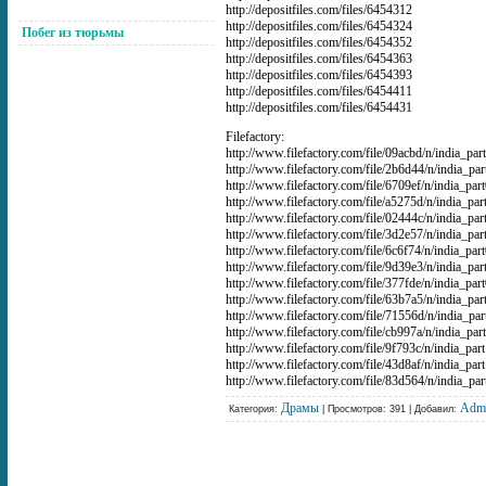
http://depositfiles.com/files/6454312
http://depositfiles.com/files/6454324
Побег из тюрьмы
http://depositfiles.com/files/6454352
http://depositfiles.com/files/6454363
http://depositfiles.com/files/6454393
http://depositfiles.com/files/6454411
http://depositfiles.com/files/6454431
Filefactory:
http://www.filefactory.com/file/09acbd/n/india_par
http://www.filefactory.com/file/2b6d44/n/india_par
http://www.filefactory.com/file/6709ef/n/india_par
http://www.filefactory.com/file/a5275d/n/india_par
http://www.filefactory.com/file/02444c/n/india_par
http://www.filefactory.com/file/3d2e57/n/india_par
http://www.filefactory.com/file/6c6f74/n/india_par
http://www.filefactory.com/file/9d39e3/n/india_par
http://www.filefactory.com/file/377fde/n/india_par
http://www.filefactory.com/file/63b7a5/n/india_par
http://www.filefactory.com/file/71556d/n/india_par
http://www.filefactory.com/file/cb997a/n/india_par
http://www.filefactory.com/file/9f793c/n/india_par
http://www.filefactory.com/file/43d8af/n/india_par
http://www.filefactory.com/file/83d564/n/india_par
Драмы
Adm
Категория:
| Просмотров: 391 | Добавил: