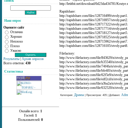
Поиск
http://letitbit.net/download/0d23da434781/Krutye
Rapidshare:
http://rapidshare.com/files/128716499/stvoly.part1.
http://rapidshare.com/files/128716957/stvoly.part2.
Наш опрос
http://rapidshare.com/files/128717322/stvoly.part3.
Оцените сайт
http://rapidshare.com/files/128717714/stvoly.part4.
Отлично
http://rapidshare.com/files/128718127/stvoly.part5.
Хорошо
http://rapidshare.com/files/128718525/stvoly.part6.
Неплохо
http://rapidshare.com/files/128715962/stvoly.part7.
http://rapidshare.com/files/128716105/stvoly.part8.
Плохо
Ужасно
Filefactory:
http://www.filefactory.com/file/843629/n/stvoly_pa
Результаты
|
Архив опросов
http://www.filefactory.com/file/b35540/n/stvoly_pa
Всего ответов:
430
http://www.filefactory.com/file/74f4fa/n/stvoly_par
http://www.filefactory.com/file/bfe4ff/n/stvoly_par
Статистика
http://www.filefactory.com/file/62f5e9/n/stvoly_pa
http://www.filefactory.com/file/edf2cd/n/stvoly_pa
http://www.filefactory.com/file/a3ba2a/n/stvoly_pa
http://www.filefactory.com/file/632520/n/stvoly_pa
Драмы
Adm
Категория:
| Просмотров: 405 | Добавил:
Онлайн всего:
1
Гостей:
1
Пользователей:
0