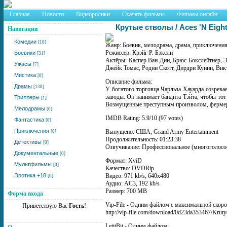
Главная
Новости
Видеоролики
Скачать фильмы
Фильмы онлайн
Крутые стволы / Aces 'N Eigh
Навигация
Комедии
[16]
Жанр: Боевик, мелодрама, драма, приключения
Режиссер: Крэйг Р. Бэксли
Боевики
[31]
Актёры: Каспер Ван Дин, Брюс Бокслейтнер, 
Ужасы
[7]
Джейк Томас, Родни Скотт, Дирдри Куинн, Вик
Мистика
[0]
Описание фильма:
Драмы
[138]
У богатого торговца Чарльза Хауарда созрев
заводы. Он нанимает бандита Тэйта, чтобы то
Триллеры
[1]
Возмущенные преступным произволом, фермеры
Мелодрамы
[0]
IMDB Rating: 5.9/10 (97 votes)
Фантастика
[0]
Приключения
Выпущено: США, Grand Army Entertainment
[0]
Продолжительность: 01:23:38
Детективы
[0]
Озвучивание: Профессиональное (многоголосое
Документальные
[0]
Формат: XviD
Мультфильмы
[0]
Качество: DVDRip
Эротика +18
Видео: 971 kb/s, 640x480
[0]
Аудио: AC3, 192 kb/s
Размер: 700 MB
Форма входа
Vip-File - Одним файлом с максимальной скоро
Приветствую Вас
Гость
!
http://vip-file.com/download/0d23da353467/Kruty
LetitBit - Одним файлом: