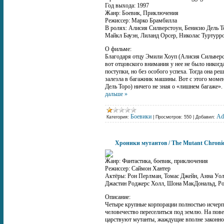
Год выхода: 1997
Жанр: Боевик, Приключения
Режиссер: Марко Брамбилла
В ролях: Алисия Силверстоун, Бенисио Дель 
Майкл Бауэн, Лиланд Орсер, Николас Туртурр
О фильме:
Благодаря отцу Эмили Хоуп (Алисия Сильверсто
вот отцовского внимания у нее не было никогд
поступки, но без особого успеха. Тогда она р
залезла в багажник машины. Вот с этого моме
Дель Торо) ничего не зная о «лишнем багаже».
дальше »
Боевики
Ad
Категория:
|
Просмотров:
550
|
Добавил:
Хроники мутантов / The Mutant Chronic
Жанр: Фантастика, боевик, приключения
Режиссер: Саймон Хантер
Актёры: Рон Перлман, Томас Джейн, Анна Уо
Джастин Роджерс Холл, Шона МакДональд, Р
Описание:
Четыре крупные корпорации полностью исчерп
человечество переселиться под землю. На пове
царствуют мутанты, жаждущие вполне законно