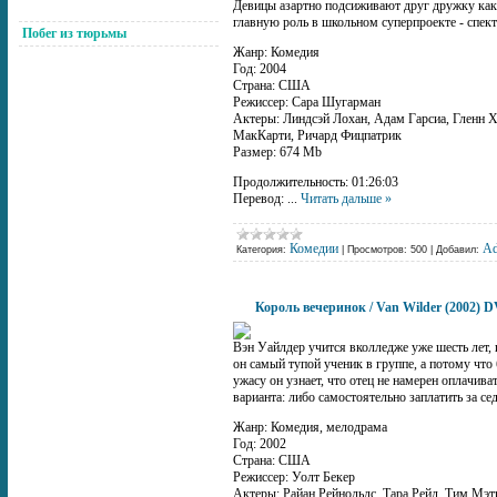
Девицы азартно подсиживают друг дружку как м
главную роль в школьном суперпроекте - спект
Побег из тюрьмы
Жанр: Комедия
Год: 2004
Страна: США
Режиссер: Сара Шугарман
Актеры: Линдсэй Лохан, Адам Гарсиа, Гленн 
МакКарти, Ричард Фицпатрик
Размер: 674 Mb
Продолжительность: 01:26:03
Перевод:
...
Читать дальше »
Комедии
A
Категория:
|
Просмотров:
500
|
Добавил:
Король вечеринок / Van Wilder (2002) 
Вэн Уайлдер учится вколледже уже шесть лет, и
он самый тупой ученик в группе, а потому что
ужасу он узнает, что отец не намерен оплачива
варианта: либо самостоятельно заплатить за се
Жанр: Комедия, мелодрама
Год: 2002
Страна: США
Режиссер: Уолт Бекер
Актеры: Райан Рейнольдс, Тара Рейд, Тим Мэт