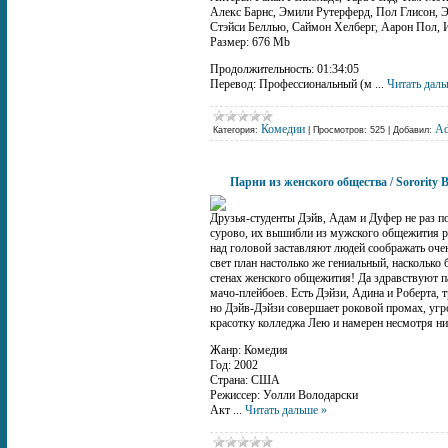
Алекс Барнс, Эмили Рутерферд, Пол Глисон, Э
Стэйси Беллью, Саймон Хелберг, Аарон Пол, 
Размер: 676 Mb
Продолжительность: 01:34:05
Перевод: Профессиональный (м
...
Читать даль
Комедии
A
Категория:
|
Просмотров:
525
|
Добавил:
Парни из женского общества / Sorority 
Друзья-студенты Дэйв, Адам и Дуфер не раз поп
сурово, их вышибли из мужского общежития ро
над головой заставляют людей соображать оче
свет план настолько же гениальный, насколько 
стенах женского общежития! Да здравствуют п
мачо-плейбоев. Есть Дэйзи, Адина и Роберта, 
но Дэйв-Дэйзи совершает роковой промах, уг
красотку колледжа Лею и намерен несмотря ни 
Жанр: Комедия
Год: 2002
Страна: США
Режиссер: Уолли Володарски
Акт
...
Читать дальше »