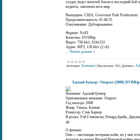
солдат, ведет жителей Земли в последний бой
водится, завоевать весь мир.
Выпущено: США, Grosvenor Park Productions
Продолжительность: 01:48:55
Озвучивание: Дублированное
Формат: XviD
Качество: DVDRip
Видео: 758 kb/s, 624x332
Аудио: MP3, 128 kb/s (2 ch)
...
Читать дальше »
Боевики
Ad
Категория:
|
Просмотров:
523
|
Добавил:
Адский бункер / Outpost (2008) DVDRip
Название: Адский бункер
Оригинальное название: Outpost
Год выхода: 2008
Жанр: Ужасы, Боевик
Режиссер: Стив Баркер
В ролях: Рэй Стивенсон, Ричард Брейк, Джули
др.
О фильме:
Они — настоящие ветераны войн, но у них есть
котором во время Второй Мировой войны пров