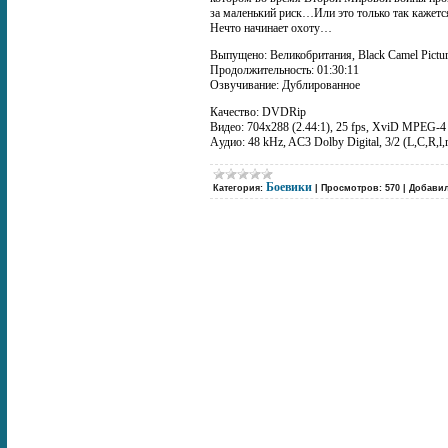
за маленький риск…Или это только так кажетс
Нечто начинает охоту…
Выпущено: Великобритания, Black Camel Pictu
Продолжительность: 01:30:11
Озвучивание: Дублированное
Качество: DVDRip
Видео: 704x288 (2.44:1), 25 fps, XviD MPEG-4 ~
Aудио: 48 kHz, AC3 Dolby Digital, 3/2 (L,C,R,l
Боевики
Категория:
|
Просмотров:
570
|
Добавил