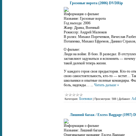
Грозовые ворота (2006) DVDRip
Информация о фильме
Название: Грозовые ворота
Год выхода: 2006
Жанр: Драма, Военный
Режиссер: Андрей Малюков
В ролях: Михаил Пореченков, Вячеслав Разбе
Потапенко, Михаил Ефремов, Даниил Страхов,
О фильме:
Люди на войне. В бою. В разведке. В отступле
заставляют задуматься и вспомнить — почему
такой далекой теперь жизни.
У каждого героя своя предыстория. Кто-то отк
свою самостоятельность, кто-то — мстит… Так
школьники и опытные полевые командиры. Фил
боль, надежды…
...
Читать дальше »
Боевики
Ad
Категория:
|
Просмотров:
588
|
Добавил:
Лишний багаж / Excess Baggage (1997)
Информация о фильме
Название: Лишний багаж
Оригинальное название: Excess Baggage