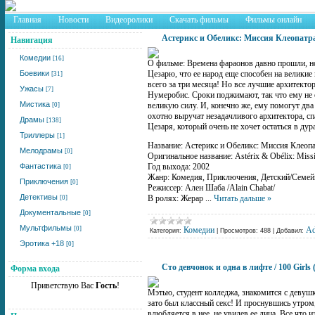
Главная
Новости
Видеоролики
Скачать фильмы
Фильмы онлайн
Астерикс и Обеликс: Миссия Клеопатр
Навигация
Комедии
[16]
О фильме: Времена фараонов давно прошли, н
Боевики
Цезарю, что ее народ еще способен на великие
[31]
всего за три месяца! Но все лучшие архитект
Ужасы
[7]
Нумеробис. Сроки поджимают, так что ему не
Мистика
великую силу. И, конечно же, ему помогут дв
[0]
охотно выручат незадачливого архитектора, сп
Драмы
[138]
Цезаря, который очень не хочет остаться в дур
Триллеры
[1]
Название: Астерикс и Обеликс: Миссия Клеоп
Мелодрамы
[0]
Оригинальное название: Astérix & Obélix: Missi
Фантастика
Год выхода: 2002
[0]
Жанр: Комедия, Приключения, Детский/Семе
Приключения
[0]
Режиссер: Ален Шаба /Alain Chabat/
Детективы
В ролях: Жерар
...
Читать дальше »
[0]
Документальные
[0]
Мультфильмы
[0]
Комедии
A
Категория:
|
Просмотров:
488
|
Добавил:
Эротика +18
[0]
Сто девчонок и одна в лифте / 100 Girls
Форма входа
Приветствую Вас
Гость
!
Мэтью, студент колледжа, знакомится с девушк
зато был классный секс! И проснувшись утром,
влюбляется в нее, не увидев ее лица. Все что