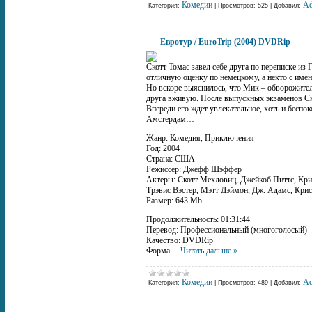
Комедии
A
Категория:
|
Просмотров:
525
|
Добавил:
Евротур / EuroTrip (2004) DVDRip
Скотт Томас завел себе друга по переписке из
отличную оценку по немецкому, а некто с име
Но вскоре выяснилось, что Мик – обворожител
друга вживую. После выпускных экзаменов Ско
Впереди его ждет увлекательное, хоть и беспо
Амстердам…
Жанр: Комедия, Приключения
Год: 2004
Страна: США
Режиссер: Джефф Шэффер
Актеры: Скотт Мехловиц, Джейкоб Питтс, Кри
Трэвис Вэстер, Мэтт Дэймон, Дж. Адамс, Кри
Размер: 643 Mb
Продолжительность: 01:31:44
Перевод: Профессиональный (многоголосый)
Качество: DVDRip
Форма
...
Читать дальше »
Комедии
A
Категория:
|
Просмотров:
489
|
Добавил: