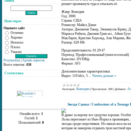
Поиск
решает проникнуть туда и отыскать её.
Жанр: Комедия
Год: 2000
Страна: США
Наш опрос
Режиссер: Майкл Дэвис
Оцените сайт
Актеры: Джонатан Такер, Эммануэль Крику, Д
Отлично
Марисса Рибизи, Джонни Грин мл., Айми Грэх
Хорошо
МакЛарен, Кристин Херольд, Аня Марина, Жо
Неплохо
Размер: 629 Mb
Плохо
Продолжительность: 01:29:47
Ужасно
Перевод: Профессиональный (многоголосый)
Качество: DVDRip
Результаты
|
Архив опросов
Формат: AVI
Всего ответов:
430
Дополнительные характеристики:
Статистика
Видео: 119 kb/s, 5
...
Читать дальше »
Комедии
A
Категория:
|
Просмотров:
489
|
Добавил:
Звезда Сцены / Confessions of a Teenag
Онлайн всего:
1
В драке за корону все средства хороши. Особе
Гостей:
1
Лолы переезжает из Нью-Йорка в провинцию, ге
Пользователей:
0
звезды среди сверстников. Но нашла коса на к
которая не намерена отдавать трон местной п