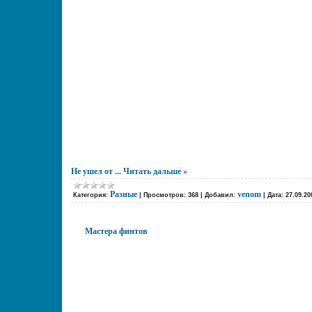
Не ушел от
...
Читать дальше »
Разные
venom
Категория:
|
Просмотров:
368
|
Добавил:
|
Дата:
27.09.20
Мастера финтов