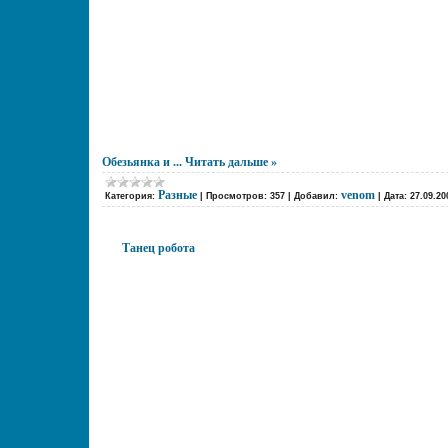
Обезьянка и
...
Читать дальше »
Разные
venom
Категория:
|
Просмотров:
357
|
Добавил:
|
Дата:
27.09.20
Танец робота