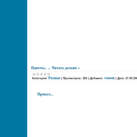
Идиоты...
...
Читать дальше »
Разные
venom
Категория:
|
Просмотров:
303
|
Добавил:
|
Дата:
27.09.20
Прикол...