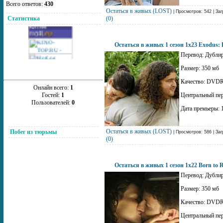
Всего ответов:
430
Остаться в живых (LOST)
| Просмотров: 542 | Заг
(0)
Статистика
Остаться в живых 1 сезон 1x23 Exodus: P
Перевод: Дублир
Размер: 350 мб
Качество: DVDR
Онлайн всего:
1
Центральный пе
Гостей:
1
Пользователей:
0
Дата премьеры: 
Остаться в живых (LOST)
Побег из тюрьмы
| Просмотров: 586 | Заг
(0)
Остаться в живых 1 сезон 1x22 Born to 
Перевод: Дублир
Размер: 350 мб
Качество: DVDR
Центральный пе