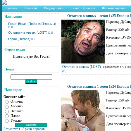
Главная
Новости
Видеоролики
Скачать фильмы
Фильмы онлайн
Остаться в живых 1 сезон 1x25 Exodus: P
Навигация
Перевод: Дублир
Prison Break (Побег из Тюрьмы)
[44]
Размер: 350 мб
Остаться в живых (LOST)
[25]
Качество: DVDR
Герои (Heroes)
[0]
Центральный пе
Форма входа
Дата премьеры: 
Приветствую Вас
Гость
!
Остаться в живых (LOST)
| Просмотров: 670 | Заг
Поиск
(0)
Остаться в живых 1 сезон 1x24 Exodus: P
Наш опрос
Перевод: Дублир
Оцените сайт
Размер: 350 мб
Отлично
Хорошо
Качество: DVDR
Неплохо
Плохо
Центральный пе
Ужасно
Дата премьеры: 
Результаты
|
Архив опросов