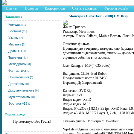
Главная
Новости
Видеоролики
Скачать фильмы
Фильмы онлайн
Монстро / Cloverfield (2008) DVDRip
Навигация
Комедии
[16]
Жанр: Триллер
Боевики
Режиссер: Мэтт Ривс
[31]
Актёры: Блейк Лайвли, Майкл Вогель, Лиззи К
Ужасы
[7]
Описание фильма:
Мистика
[0]
Прощальную вечеринку пятерых нью-йоркцев п
Драмы
[138]
домашними видеокамерами, фильм — документа
страшное событие в их жизнях.
Триллеры
[1]
Мелодрамы
[0]
User Rating: 8.1/10 (4,635 votes)
Фантастика
[0]
Выпущено: США, Bad Robot
Приключения
[0]
Продолжительность: 01:24:39
Перевод: Дублированный
Детективы
[0]
Документальные
Качество: DVDRip
[0]
Формат: AVI
Мультфильмы
[0]
Видео кодек: XviD
Эротика +18
Аудио кодек: MP3
[0]
Видео: 640x352 (1.82:1), 25 fps, XviD Final 1.0.1
Аудио: 48 kHz, MPEG Layer 3, 2 ch, ~128.00 kb
Форма входа
Скачать фильм: Монстро / Cloverfield
Приветствую Вас
Гость
!
Vip-File - Одним файлом с максимальной скор
http://vip-file.com/download/803b8a329824/Monst