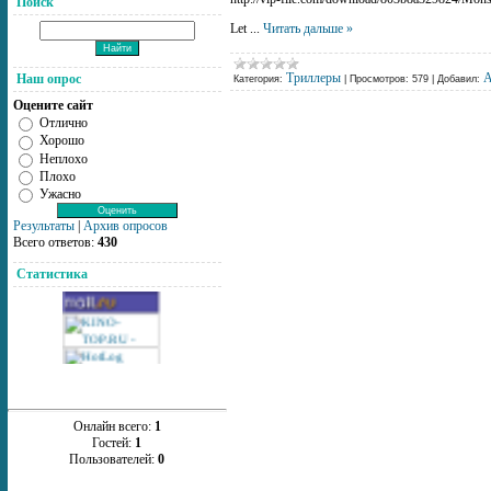
Поиск
Let
...
Читать дальше »
Триллеры
A
Наш опрос
Категория:
|
Просмотров:
579
|
Добавил:
Оцените сайт
Отлично
Хорошо
Неплохо
Плохо
Ужасно
Результаты
|
Архив опросов
Всего ответов:
430
Статистика
Онлайн всего:
1
Гостей:
1
Пользователей:
0