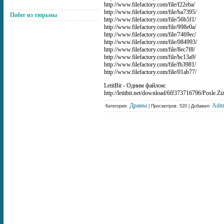
http://www.filefactory.com/file/f22eba/
http://www.filefactory.com/file/ba7395/
Побег из тюрьмы
http://www.filefactory.com/file/56b5f1/
http://www.filefactory.com/file/998e0a/
http://www.filefactory.com/file/7469ec/
http://www.filefactory.com/file/084993/
http://www.filefactory.com/file/8ec7f8/
http://www.filefactory.com/file/bc13a9/
http://www.filefactory.com/file/fb3981/
http://www.filefactory.com/file/01ab77/
LetitBit - Одним файлом:
http://letitbit.net/download/6ff373716796/Posle.
Драмы
Adm
Категория:
| Просмотров: 520 | Добавил: