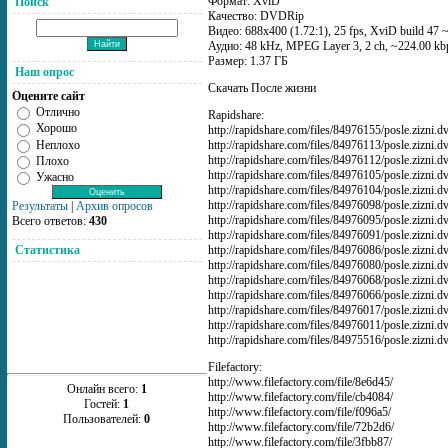
Формат: XviD
Поиск
Качество: DVDRip
Видео: 688x400 (1.72:1), 25 fps, XviD build 47 ~
Аудио: 48 kHz, MPEG Layer 3, 2 ch, ~224.00 kb
Размер: 1.37 ГБ
Наш опрос
Скачать После жизни
Оцените сайт
Отлично
Rapidshare:
Хорошо
http://rapidshare.com/files/84976155/posle.zizni.dv
Неплохо
http://rapidshare.com/files/84976113/posle.zizni.dv
http://rapidshare.com/files/84976112/posle.zizni.dv
Плохо
http://rapidshare.com/files/84976105/posle.zizni.dv
Ужасно
http://rapidshare.com/files/84976104/posle.zizni.dv
http://rapidshare.com/files/84976098/posle.zizni.dv
Результаты
|
Архив опросов
http://rapidshare.com/files/84976095/posle.zizni.dv
Всего ответов:
430
http://rapidshare.com/files/84976091/posle.zizni.dv
http://rapidshare.com/files/84976086/posle.zizni.dv
Статистика
http://rapidshare.com/files/84976080/posle.zizni.dv
http://rapidshare.com/files/84976068/posle.zizni.dv
http://rapidshare.com/files/84976066/posle.zizni.dv
http://rapidshare.com/files/84976017/posle.zizni.dv
http://rapidshare.com/files/84976011/posle.zizni.dv
http://rapidshare.com/files/84975516/posle.zizni.dv
Filefactory:
http://www.filefactory.com/file/8e6d45/
Онлайн всего:
1
http://www.filefactory.com/file/cb4084/
Гостей:
1
http://www.filefactory.com/file/f096a5/
Пользователей:
0
http://www.filefactory.com/file/72b2d6/
http://www.filefactory.com/file/3fbb87/