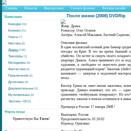
Главная
Новости
Видеоролики
Скачать фильмы
Фильмы онлайн
После жизни (2008) DVDRip
Навигация
Комедии
[16]
Жанр: Драма
Режиссер: Олег Осипов
Боевики
[31]
Актёры: Алексей Маклаков, Евгений Сидихин ,
Ужасы
[7]
Описание фильма:
Мистика
[0]
В один московский осенний день банкир средн
Драмы
[138]
поездку на Крит. В это же время бывший сн
убийство. Он мстит за смерть своего младшег
Триллеры
[1]
квартиру Данила. Алиса принимает его за во
Мелодрамы
[0]
художник, в свободное от пересчета денег 
раздается чудовищный взрыв! Заказчик убийст
Фантастика
[0]
выживают — запертые в подземной мастерско
Приключения
[0]
песка…
Детективы
[0]
Киллер Гриша не знает имени заказчика, помн
Документальные
[0]
прикладе. Даниил понимает, что это — один
сражениям, «войнушкам понарошку». Но кто? 
Мультфильмы
[0]
расчистку завалов и поиски оставшихся в живы
Эротика +18
[0]
Премьера в России: 17 января 2008 !
Форма входа
Выпущено: Россия
Приветствую Вас
Гость
!
Продолжительность: 01:26:02
Перевод: Оригинал