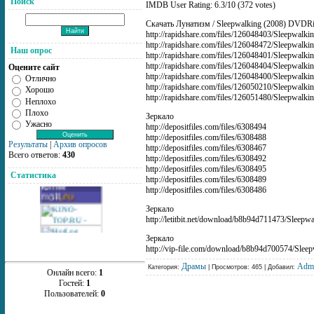
Поиск
IMDB User Rating: 6.3/10 (372 votes)
Скачать Лунатизм / Sleepwalking (2008) DVDR
http://rapidshare.com/files/126048403/Sleepwalk
http://rapidshare.com/files/126048472/Sleepwalk
Наш опрос
http://rapidshare.com/files/126048401/Sleepwalk
http://rapidshare.com/files/126048404/Sleepwalk
Оцените сайт
http://rapidshare.com/files/126048400/Sleepwalk
Отлично
http://rapidshare.com/files/126050210/Sleepwalk
Хорошо
http://rapidshare.com/files/126051480/Sleepwalk
Неплохо
Плохо
Зеркало
Ужасно
http://depositfiles.com/files/6308494
http://depositfiles.com/files/6308488
Результаты
|
Архив опросов
http://depositfiles.com/files/6308467
Всего ответов:
430
http://depositfiles.com/files/6308492
http://depositfiles.com/files/6308495
Статистика
http://depositfiles.com/files/6308489
http://depositfiles.com/files/6308486
Зеркало
http://letitbit.net/download/b8b94d711473/Sleep
Зеркало
http://vip-file.com/download/b8b94d700574/Slee
Драмы
Adm
Категория:
| Просмотров: 465 | Добавил:
Онлайн всего:
1
Гостей:
1
Пользователей:
0