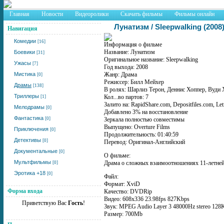
Главная
Новости
Видеоролики
Скачать фильмы
Фильмы онлайн
Лунатизм / Sleepwalking (200
Навигация
Комедии
[16]
Информация о фильме
Название: Лунатизм
Боевики
[31]
Оригинальное название: Sleepwalking
Ужасы
[7]
Год выхода: 2008
Мистика
Жанр: Драма
[0]
Режиссер: Билл Мейхер
Драмы
[138]
В ролях: Шарлиз Терон, Деннис Хоппер, Вуди 
Триллеры
Кол...во партов: 7
[1]
Залито на: RapidShare.com, Depositfiles.com, Letit
Мелодрамы
[0]
Добавлено 3% на восстановление
Фантастика
[0]
Зеркала полностью совместимы
Выпущено: Overture Films
Приключения
[0]
Продолжительность: 01:40:59
Детективы
[0]
Перевод: Оригинал-Английский
Документальные
[0]
О фильме:
Мультфильмы
Драма о сложных взаимоотношениях 11-летней 
[0]
Эротика +18
[0]
Файл:
Формат: XviD
Форма входа
Качество: DVDRip
Видео: 608x336 23.98fps 827Kbps
Приветствую Вас
Гость
!
Звук: MPEG Audio Layer 3 48000Hz stereo 128
Размер: 700Mb