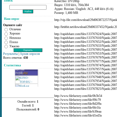
Поиск
Качество: DVDRip
Видео: 1310 kb/s, 704x384
Аудио: Russian / English: АС3, 448 kb/s (6 ch)
Размер: 1,400 MB
Наш опрос
http://vip-file.com/download/29d063872257/Njan
Оцените сайт
http://letitbit.net/download/29d06337452/Njanki
Отлично
Хорошо
http://rapidshare.com/files/133767624/Njanki.20
Неплохо
http://rapidshare.com/files/133767610/Njanki.20
http://rapidshare.com/files/133767652/Njanki.20
Плохо
http://rapidshare.com/files/133767633/Njanki.20
Ужасно
http://rapidshare.com/files/133767691/Njanki.20
http://rapidshare.com/files/133767653/Njanki.20
Результаты
|
Архив опросов
http://rapidshare.com/files/133767679/Njanki.20
Всего ответов:
430
http://rapidshare.com/files/133767677/Njanki.20
http://rapidshare.com/files/133767874/Njanki.20
Статистика
http://rapidshare.com/files/133767957/Njanki.20
http://rapidshare.com/files/133767928/Njanki.20
http://rapidshare.com/files/133767948/Njanki.20
http://rapidshare.com/files/133767954/Njanki.20
http://rapidshare.com/files/133767944/Njanki.20
http://rapidshare.com/files/133767825/Njanki.20
http://www.filefactory.com/file/0b5b54
http://www.filefactory.com/file/f9fc79
Онлайн всего:
1
http://www.filefactory.com/file/8d2f9a
Гостей:
1
http://www.filefactory.com/file/6fe1fa
Пользователей:
0
http://www.filefactory.com/file/b39eaa
http://www.filefactory.com/file/d1ed3a