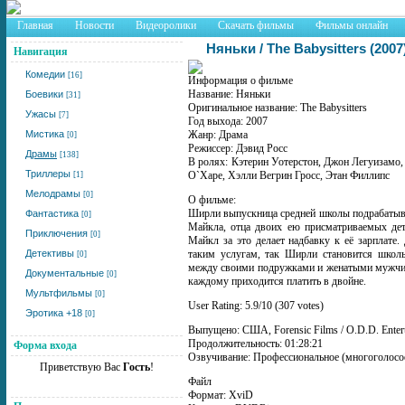
Главная
Новости
Видеоролики
Скачать фильмы
Фильмы онлайн
Няньки / The Babysitters (200
Навигация
Комедии
[16]
Информация о фильме
Название: Няньки
Боевики
[31]
Оригинальное название: The Babysitters
Ужасы
[7]
Год выхода: 2007
Мистика
Жанр: Драма
[0]
Режиссер: Дэвид Росс
Драмы
[138]
В ролях: Кэтерин Уотерстон, Джон Легуизамо,
Триллеры
О`Харе, Хэлли Вегрин Гросс, Этан Филлипс
[1]
Мелодрамы
[0]
О фильме:
Ширли выпускница средней школы подрабатывае
Фантастика
[0]
Майкла, отца двоих ею присматриваемых де
Приключения
[0]
Майкл за это делает надбавку к её зарплате
Детективы
таким услугам, так Ширли становится школь
[0]
между своими подружками и женатыми мужчин
Документальные
[0]
каждому приходится платить в двойне.
Мультфильмы
[0]
User Rating: 5.9/10 (307 votes)
Эротика +18
[0]
Выпущено: США, Forensic Films / O.D.D. Enter
Продолжительность: 01:28:21
Форма входа
Озвучивание: Профессиональное (многоголосое
Приветствую Вас
Гость
!
Файл
Формат: XviD