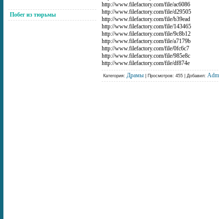
http://www.filefactory.com/file/ac6086
http://www.filefactory.com/file/d29505
Побег из тюрьмы
http://www.filefactory.com/file/b39ead
http://www.filefactory.com/file/143465
http://www.filefactory.com/file/9c8b12
http://www.filefactory.com/file/a7179b
http://www.filefactory.com/file/0fc6c7
http://www.filefactory.com/file/985e8c
http://www.filefactory.com/file/df874e
Драмы
Adm
Категория:
| Просмотров: 455 | Добавил: