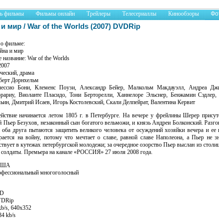
ть фильмы
Фильмы онлайн
Трейлеры
Телесериаллы
Кинообзоры
Фо
и мир / War of the Worlds (2007) DVDRip
о фильме:
йна и мир
 название: War of the Worlds
2007
ческий, драма
берт Дорнхельм
ессио Бони, Клеменс Поузи, Александр Бейер, Малкольм Макдауэлл, Андреа Дж
рариу, Виоланте Пласидо, Тони Берторелли, Ханнелоре Эльснер, Бенжамин Сэдлер,
ин, Дмитрий Исаев, Игорь Костолевский, Скали Делпейрат, Валентина Кервит
йствие начинается летом 1805 г. в Петербурге. На вечере у фрейлины Шерер присут
й Пьер Безухов, незаконный сын богатого вельможи, и князь Андреи Болконский. Разго
 оба друга пытаются защитить великого человека от осуждений хозяйки вечера и ее 
ается на войну, потому что мечтает о славе, равной славе Наполеона, а Пьер не з
аствует в кутежах петербургской молодежи; за очередное озорство Пьер выслан из столи
 солдаты. Премьера на канале «РОССИЯ» 27 июля 2008 года.
 США
офессиональный многоголосный
ID
VDRip
kb/s, 640х352
84 kb/s