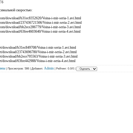
 Гб
ксимальной скоростью:
le.com/download/b31ec8352620/Voina-i-mir-seria-1.avi.html
le.com/download/237436721506/Voina-i-mir-seria-2.avi.html
e.com/download/bb2ece286779/Voina-i-mir-seria-3.avi.html
e.com/download/63fee4603640/Voina-i-mir-seria-4.avi.html
t.net/download/b31ec849708/Voina-i-mir-seria-1.avi.html
t.net/download/23743696780/Voina-i-mir-seria-2.avi.html
t.net/download/bb2ece795563/Voina-i-mir-seria-3.avi.html
t.net/download/63fee442988/Voina-i-mir-seria-4.avi.html
амы
Admin
| Просмотров: 586 | Добавил:
| Рейтинг: 0.0/0 |