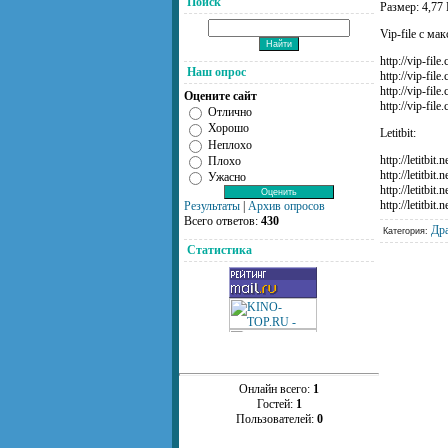
Поиск
Размер: 4,77
Vip-file с ма
http://vip-fi
Наш опрос
http://vip-fi
http://vip-fil
Оцените сайт
http://vip-fil
Отлично
Хорошо
Letitbit:
Неплохо
http://letitbi
Плохо
http://letitbi
Ужасно
http://letitbi
http://letitbi
Результаты
|
Архив опросов
Всего ответов:
430
Др
Категория:
Статистика
Онлайн всего:
1
Гостей:
1
Пользователей:
0