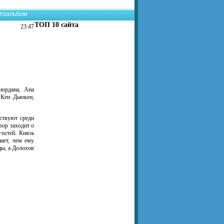
тоальбом
ТОП 10 сайта
23:47
иордана, Ана
 Кен Дьюкен,
ствуют среди
вор заходит о
гостей. Князь
нает, чем ему
цы, а Долохов