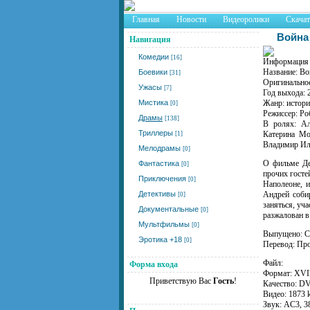
Главная
Новости
Видеоролики
Скача
Война 
Навигация
Комедии
[16]
Информация 
Название: Во
Боевики
[31]
Оригинальное
Ужасы
[7]
Год выхода: 
Мистика
Жанр: истори
[0]
Режиссер: Ро
Драмы
[138]
В ролях: Ал
Триллеры
Катерина Мо
[1]
Владимир Иль
Мелодрамы
[0]
О фильме Де
Фантастика
[0]
прочих госте
Приключения
[0]
Наполеоне, и
Детективы
Андрей собир
[0]
заняться, уч
Документальные
[0]
разжалован в
Мультфильмы
[0]
Выпущено:
Эротика +18
[0]
Перевод: Пр
Файл:
Форма входа
Формат: XV
Приветствую Вас
Гость
!
Качество: D
Видео: 1873 
Звук: AC3, 3