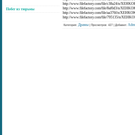
http://www.filefactory.com/file/c38a24/n/XEHKO
http://www.filefactory.com/file/8af0d3/n/XEHKO
Побег из тюрьмы
http://www.filefactory.com/file/aa376f/n/XEHKO
http://www.filefactory.com/file/795135/n/XEHKO
Драмы
Adm
Категория:
| Просмотров: 427 | Добавил: