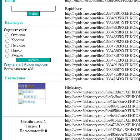
http://letitbit.net/download/753a2c962910/XEHKO
Поиск
Rapidshare:
http://rapidshare.com/files/133848891/XEHKOK.p
http://rapidshare.com/files/133848935/XEHKOK.p
Наш опрос
http://rapidshare.com/files/133848861/XEHKOK.p
http://rapidshare.com/files/133848936/XEHKOK.p
Оцените сайт
http://rapidshare.com/files/133848958/XEHKOK.p
Отлично
http://rapidshare.com/files/133848835/XEHKOK.p
Хорошо
http://rapidshare.com/files/133848792/XEHKOK.p
Неплохо
http://rapidshare.com/files/133847593/XEHKOK.p
Плохо
http://rapidshare.com/files/133848882/XEHKOK.p
Ужасно
http://rapidshare.com/files/133847587/XEHKOK.p
http://rapidshare.com/files/133847513/XEHKOK.p
Результаты
|
Архив опросов
http://rapidshare.com/files/133848919/XEHKOK.p
Всего ответов:
430
http://rapidshare.com/files/133848907/XEHKOK.p
http://rapidshare.com/files/133847558/XEHKOK.p
Статистика
http://rapidshare.com/files/133847243/XEHKOK.p
Filefactory:
http://www.filefactory.com/file/a35bbc/n/XEHKO
http://www.filefactory.com/file/3a8bad/n/XEHKO
http://www.filefactory.com/file/1fa788/n/XEHKO
http://www.filefactory.com/file/888fc5/n/XEHKO
http://www.filefactory.com/file/6f50be/n/XEHKO
http://www.filefactory.com/file/bc6c7e/n/XEHKO
http://www.filefactory.com/file/016fdd/n/XEHKO
Онлайн всего:
1
http://www.filefactory.com/file/473fb0/n/XEHKO
Гостей:
1
http://www.filefactory.com/file/1f74fa/n/XEHKO
Пользователей:
0
http://www.filefactory.com/file/f95e9c/n/XEHKO
http://www.filefactory.com/file/c21564/n/XEHKO