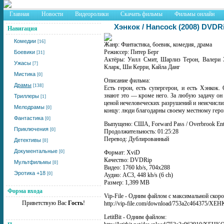
Главная
Новости
Видеоролики
Скачать фильмы
Фильмы онлайн
Хэнкок / Hancock (2008) DVDR
Навигация
Комедии
[16]
Жанр: Фантастика, боевик, комедия, драма
Режиссер: Питер Берг
Боевики
[31]
Актёры: Уилл Смит, Шарлиз Терон, Валери 
Ужасы
[7]
Кларк, Ши Керри, Кайла Данг
Мистика
[0]
Описание фильма:
Драмы
[138]
Есть герои, есть супергерои, и есть Хэнкок.
знают это — кроме него. За любую задачу он
Триллеры
[1]
ценой нечеловеческих разрушений и неисчисли
Мелодрамы
[0]
концу: люди благодарны своему местному герою
Фантастика
[0]
Выпущено: США, Forward Pass / Overbrook Ent
Приключения
[0]
Продолжительность: 01:25:28
Перевод: Дублированный
Детективы
[0]
Документальные
[0]
Формат: XviD
Качество: DVDRip
Мультфильмы
[0]
Видео: 1760 kb/s, 704x288
Эротика +18
[0]
Аудио: AC3, 448 kb/s (6 ch)
Размер: 1,399 MB
Форма входа
Vip-File - Одним файлом с максимальной скоро
Приветствую Вас
Гость
!
http://vip-file.com/download/753a2c464375/XEH
LetitBit - Одним файлом: