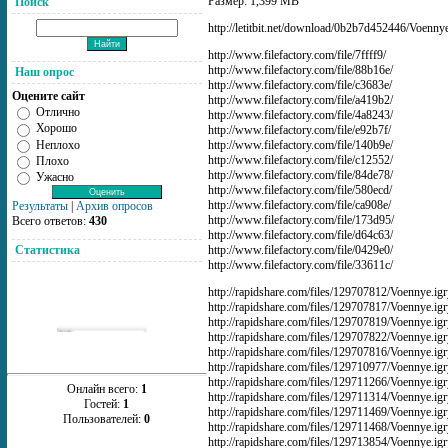
Размер: 1,399 MB
Поиск
http://letitbit.net/download/0b2b7d452446/Voennye
http://www.filefactory.com/file/7ffff9/
http://www.filefactory.com/file/88b16e/
Наш опрос
http://www.filefactory.com/file/c3683e/
Оцените сайт
http://www.filefactory.com/file/a419b2/
Отлично
http://www.filefactory.com/file/4a8243/
Хорошо
http://www.filefactory.com/file/e92b7f/
Неплохо
http://www.filefactory.com/file/140b9e/
http://www.filefactory.com/file/c12552/
Плохо
http://www.filefactory.com/file/84de78/
Ужасно
http://www.filefactory.com/file/580ecd/
http://www.filefactory.com/file/ca908e/
Результаты
|
Архив опросов
http://www.filefactory.com/file/173d95/
Всего ответов:
430
http://www.filefactory.com/file/d64c63/
http://www.filefactory.com/file/0429e0/
Статистика
http://www.filefactory.com/file/33611c/
http://rapidshare.com/files/129707812/Voennye.igr
http://rapidshare.com/files/129707817/Voennye.igr
http://rapidshare.com/files/129707819/Voennye.igr
http://rapidshare.com/files/129707822/Voennye.igr
http://rapidshare.com/files/129707816/Voennye.igr
http://rapidshare.com/files/129710977/Voennye.igr
http://rapidshare.com/files/129711266/Voennye.igr
Онлайн всего:
1
http://rapidshare.com/files/129711314/Voennye.igr
Гостей:
1
http://rapidshare.com/files/129711469/Voennye.igr
Пользователей:
0
http://rapidshare.com/files/129711468/Voennye.igr
http://rapidshare.com/files/129713854/Voennye.igr