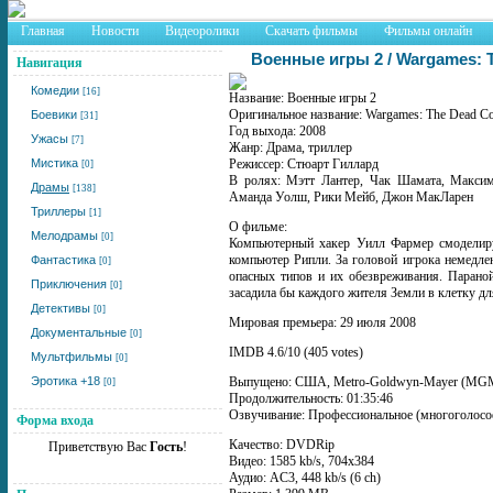
Главная
Новости
Видеоролики
Скачать фильмы
Фильмы онлайн
Военные игры 2 / Wargames: 
Навигация
Комедии
[16]
Название: Военные игры 2
Оригинальное название: Wargames: The Dead C
Боевики
[31]
Год выхода: 2008
Ужасы
[7]
Жанр: Драма, триллер
Мистика
Режиссер: Стюарт Гиллард
[0]
В ролях: Мэтт Лантер, Чак Шамата, Максим
Драмы
[138]
Аманда Уолш, Рики Мейб, Джон МакЛарен
Триллеры
[1]
О фильме:
Мелодрамы
[0]
Компьютерный хакер Уилл Фармер смоделируе
компьютер Рипли. За головой игрока немедлен
Фантастика
[0]
опасных типов и их обезвреживания. Параной
Приключения
[0]
засадила бы каждого жителя Земли в клетку дл
Детективы
[0]
Мировaя премьерa: 29 июля 2008
Документальные
[0]
IMDB 4.6/10 (405 votes)
Мультфильмы
[0]
Эротика +18
Выпущено: США, Metro-Goldwyn-Mayer (MG
[0]
Продолжительность: 01:35:46
Озвучивание: Профессиональное (многоголосо
Форма входа
Качество: DVDRip
Приветствую Вас
Гость
!
Видео: 1585 kb/s, 704x384
Аудио: AC3, 448 kb/s (6 ch)