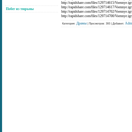
http://rapidshare.com/files/129714615/Voennye.igr
http://rapidshare.com/files/129714617/Voennye.igr
Побег из тюрьмы
http://rapidshare.com/files/129714702/Voennye.igr
http://rapidshare.com/files/129714700/Voennye.igr
Драмы
Adm
Категория:
| Просмотров: 393 | Добавил: