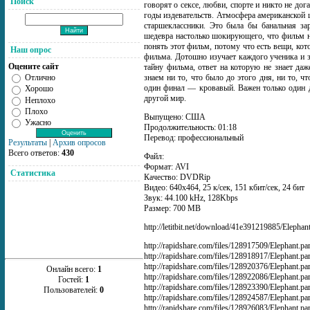
Поиск
говорят о сексе, любви, спорте и никто не до
годы издевательств. Атмосфера американской
старшеклассники. Это была бы банальная за
шедевра настолько шокирующего, что фильм н
понять этот фильм, потому что есть вещи, ко
Наш опрос
фильма. Дотошно изучает каждого ученика и з
Оцените сайт
тайну фильма, ответ на которую не знает д
Отлично
знаем ни то, что было до этого дня, ни то, ч
один финал — кровавый. Важен только один д
Хорошо
другой мир.
Неплохо
Плохо
Выпущено: США
Ужасно
Продолжительность: 01:18
Перевод: профессиональный
Результаты
|
Архив опросов
Всего ответов:
430
Файл:
Формат: AVI
Статистика
Качество: DVDRip
Видео: 640x464, 25 к/сек, 151 кбит/сек, 24 бит
Звук: 44.100 kHz, 128Kbps
Размер: 700 МВ
http://letitbit.net/download/41e391219885/Elephant
http://rapidshare.com/files/128917509/Elephant.par
http://rapidshare.com/files/128918917/Elephant.par
http://rapidshare.com/files/128920376/Elephant.par
Онлайн всего:
1
http://rapidshare.com/files/128922086/Elephant.par
Гостей:
1
http://rapidshare.com/files/128923390/Elephant.par
Пользователей:
0
http://rapidshare.com/files/128924587/Elephant.par
http://rapidshare.com/files/128926083/Elephant.par