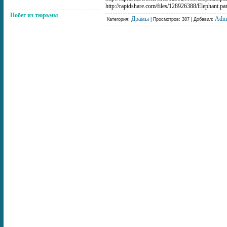
http://rapidshare.com/files/128926388/Elephant.par
Побег из тюрьмы
Драмы
Adm
Категория:
| Просмотров: 387 | Добавил: