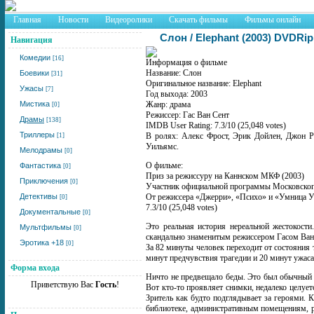
Главная
Новости
Видеоролики
Скачать фильмы
Фильмы онлайн
Слон / Elephant (2003) DVDRip
Навигация
Комедии
[16]
Информация о фильме
Название: Слон
Боевики
[31]
Оригинальное название: Elephant
Ужасы
[7]
Год выхода: 2003
Мистика
Жанр: драма
[0]
Режиссер: Гас Ван Сент
Драмы
[138]
IMDB User Rating: 7.3/10 (25,048 votes)
Триллеры
В ролях: Алекс Фрост, Эрик Дойлен, Джон Р
[1]
Уильямс.
Мелодрамы
[0]
О фильме:
Фантастика
[0]
Приз за режиссуру на Каннском МКФ (2003)
Приключения
[0]
Участник официальной программы Московско
Детективы
От режиссера «Джерри», «Психо» и «Умница У
[0]
7.3/10 (25,048 votes)
Документальные
[0]
Это реальная история нереальной жестокост
Мультфильмы
[0]
скандально знаменитым режиссером Гасом Ван
Эротика +18
[0]
За 82 минуты человек переходит от состояния
минут предчувствия трагедии и 20 минут ужаса
Форма входа
Ничто не предвещало беды. Это был обычный 
Приветствую Вас
Гость
!
Вот кто-то проявляет снимки, недалеко целуе
Зритель как будто подглядывает за героями. 
библиотеке, административным помещениям, 