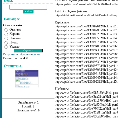
Vip-File - Одним файлом с максимальной скоро
Поиск
http://vip-file.com/download/0f9d3b684167/Hellbo
LetitBit - Одним файлом:
http://letitbit.net/download/0f9d3b915742/Hellboy.
Наш опрос
Rapidshare:
Оцените сайт
http://rapidshare.com/files/136992612/Hell.part01.
Отлично
http://rapidshare.com/files/136992985/Hell.part02.
Хорошо
http://rapidshare.com/files/136993282/Hell.part03.
Неплохо
http://rapidshare.com/files/136993532/Hell.part04.
http://rapidshare.com/files/136993788/Hell.part05.
Плохо
http://rapidshare.com/files/136994005/Hell.part06.
Ужасно
http://rapidshare.com/files/136994393/Hell.part07.
http://rapidshare.com/files/136994903/Hell.part08.
Результаты
|
Архив опросов
http://rapidshare.com/files/136995142/Hell.part09.
Всего ответов:
430
http://rapidshare.com/files/136995392/Hell.part10.
http://rapidshare.com/files/136995708/Hell.part11.
Статистика
http://rapidshare.com/files/136995935/Hell.part12.
http://rapidshare.com/files/136996185/Hell.part13.
http://rapidshare.com/files/136996476/Hell.part14.
http://rapidshare.com/files/136992313/Hell.part15.
Filefactory:
http://www.filefactory.com/file/98718b/n/Hell_par
http://www.filefactory.com/file/3ea084/n/Hell_part
http://www.filefactory.com/file/81c370/n/Hell_par
Онлайн всего:
1
http://www.filefactory.com/file/da95f4/n/Hell_part
Гостей:
1
http://www.filefactory.com/file/70f422/n/Hell_part
Пользователей:
0
http://www.filefactory.com/file/41984f/n/Hell_part
http://www.filefactory.com/file/03cd80/n/Hell_par