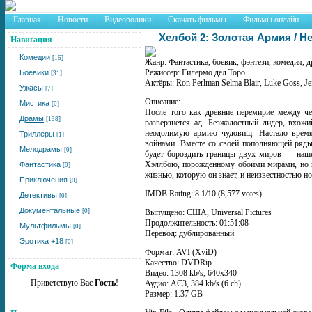
Главная
Новости
Видеоролики
Скачать фильмы
Фильмы онлайн
Хелбой 2: Золотая Армия / He
Навигация
Комедии
[16]
Жанр: Фантастика, боевик, фэнтези, комедия, 
Режиссер: Гилермо дел Торо
Боевики
[31]
Актёры: Ron Perlman Selma Blair, Luke Goss, Je
Ужасы
[7]
Описание:
Мистика
[0]
После того как древние перемирие между ч
Драмы
[138]
разверзнется ад. Безжалостный лидер, вхож
неодолимую армию чудовищ. Настало время
Триллеры
[1]
войнами. Вместе со своей пополняющей ряд
Мелодрамы
[0]
будет бороздить границы двух миров — наше
Хэллбою, порожденному обоими мирами, но н
Фантастика
[0]
жизнью, которую он знает, и неизвестностью н
Приключения
[0]
IMDB Rating: 8.1/10 (8,577 votes)
Детективы
[0]
Документальные
[0]
Выпущено: США, Universal Pictures
Продолжительность: 01:51:08
Мультфильмы
[0]
Перевод: дублированный
Эротика +18
[0]
Формат: AVI (XviD)
Качество: DVDRip
Форма входа
Видео: 1308 kb/s, 640x340
Приветствую Вас
Гость
!
Аудио: AC3, 384 kb/s (6 ch)
Размер: 1.37 GB