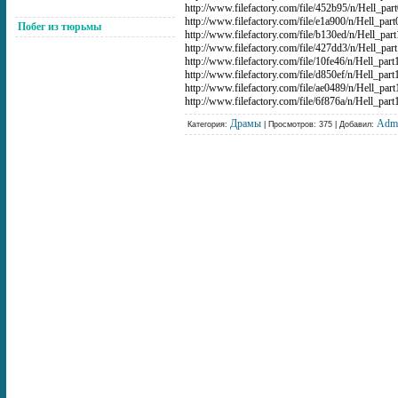
http://www.filefactory.com/file/452b95/n/Hell_par
http://www.filefactory.com/file/e1a900/n/Hell_part
Побег из тюрьмы
http://www.filefactory.com/file/b130ed/n/Hell_par
http://www.filefactory.com/file/427dd3/n/Hell_par
http://www.filefactory.com/file/10fe46/n/Hell_part
http://www.filefactory.com/file/d850ef/n/Hell_part
http://www.filefactory.com/file/ae0489/n/Hell_part
http://www.filefactory.com/file/6f876a/n/Hell_part
Драмы
Adm
Категория:
| Просмотров: 375 | Добавил: