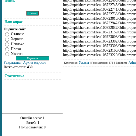
http://rapidshare.com/files/106722480/Odin.pro
Поиск
http://rapidshare.com/files/106722745/Odin.pro
http://rapidshare.com/files/106722741/Odin.pro
http://rapidshare.com/files/106722733/Odin.pro
http://rapidshare.com/files/106723016/Odin.pro
Наш опрос
http://rapidshare.com/files/106722942/Odin.pro
http://rapidshare.com/files/106722837/Odin.pro
Оцените сайт
http://rapidshare.com/files/106723159/Odin.pro
Отлично
http://rapidshare.com/files/106723008/Odin.pro
Хорошо
http://rapidshare.com/files/106723382/Odin.pro
Неплохо
http://rapidshare.com/files/106723308/Odin.pro
Плохо
http://rapidshare.com/files/106723166/Odin.pro
Ужасно
http://rapidshare.com/files/106723229/Odin.pro
Ужасы
Adm
Результаты
|
Архив опросов
Категория:
| Просмотров: 575 | Добавил:
Всего ответов:
430
Статистика
Онлайн всего:
1
Гостей:
1
Пользователей:
0