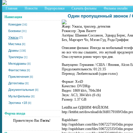
Главная
Новости
Видеоролики
Скачать фильмы
Фильмы онлайн
Один пропущенный звонок / O
Навигация
Комедии
[16]
Жанр: Ужасы, триллер, детектив
Режиссер: Эрик Валетт
Боевики
[31]
Актёры: Шаннин Соссамон, Эдвард Бернс, Ана
Ужасы
[7]
Бех, Маргарет Чо, Мэган Гуд, Рода Гриффис
Мистика
[0]
Описание фильма: Иногда на мобильный телефо
Драмы
[138]
но все что вы слышите, это жуткий предсмерт
Она случится ровно через три дня.
Триллеры
[1]
Мелодрамы
[0]
Выпущено: Германия / США / Япония, Alcon En
Продолжительность: 01:21:35
Фантастика
[0]
Перевод: Любительский (один голос)
Приключения
[0]
Формат: XviD
Детективы
[0]
Качество: DVDRip
Документальные
[0]
Видео: 1869 kb/s, 704x384
Звук: AC3, 384 kb/s (6 ch)
Мультфильмы
[0]
Размер: 1.37 GB
Эротика +18
[0]
LetitBit.net ОДНИМ ФАЙЛОМ.
http://letitbit.net/download/de3fd0179169/Odin.
Форма входа
Rapidshare:
Приветствую Вас
Гость
!
http://rapidshare.com/files/106722716/Odin.pro
http://rapidshare.com/files/106722535/Odin.pro