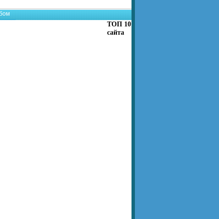
бом
ТОП 10
сайта