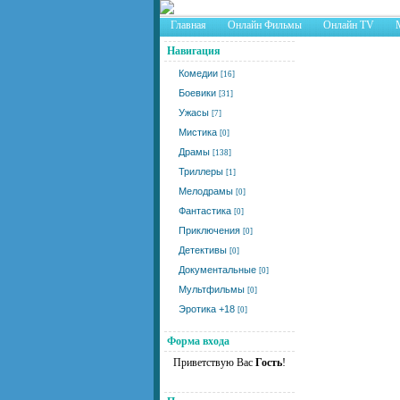
Главная
Онлайн Фильмы
Онлайн TV
Навигация
Комедии
[16]
Боевики
[31]
Ужасы
[7]
Мистика
[0]
Драмы
[138]
Триллеры
[1]
Мелодрамы
[0]
Фантастика
[0]
Приключения
[0]
Детективы
[0]
Документальные
[0]
Мультфильмы
[0]
Эротика +18
[0]
Форма входа
Приветствую Вас
Гость
!