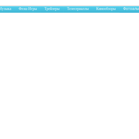
Музыка
Флэш Игры
Трейлеры
Телесериаллы
Кинообзоры
Фотоаль